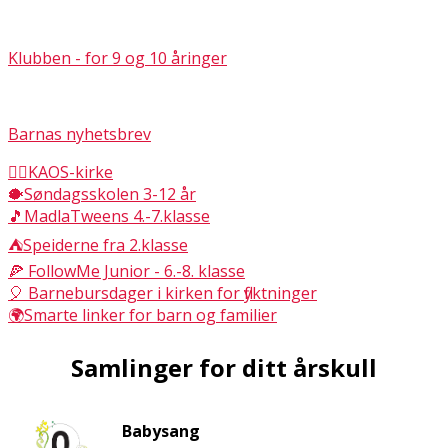
Klubben - for 9 og 10 åringer
Barnas nyhetsbrev
🤹‍♂️KAOS-kirke
🐡Søndagsskolen 3-12 år
🎵MadlaTweens 4.-7.klasse
⛺Speiderne fra 2.klasse
🍕 FollowMe Junior - 6.-8. klasse
🎈 Barnebursdager i kirken for flyktninger
🌍Smarte linker for barn og familier
Samlinger for ditt årskull
Babysang