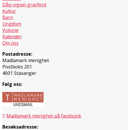
Dåp-vigsel-gravferd
Kultur
Barn
Ungdom
Voksne
Kalender
Om oss
Postadresse:
Madlamark menighet
Postboks 201
4001 Stavanger
Følg oss:
Madlamark menighet på facebook
Besøksadresse: