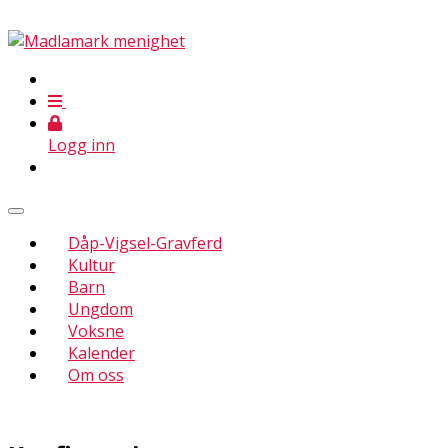
Logg inn
Dåp-Vigsel-Gravferd
Kultur
Barn
Ungdom
Voksne
Kalender
Om oss