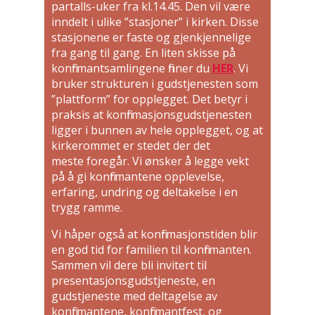
partalls-uker fra kl.14.45. Den vil være
inndelt i ulike ”stasjoner” i kirken. Disse
stasjonene er faste og gjenkjennelige
fra gang til gang. En liten skisse på
konfirmantsamlingene finner du
HER
. Vi
bruker strukturen i gudstjenesten som
”plattform” for opplegget. Det betyr i
praksis at konfirmasjonsgudstjenesten
ligger i bunnen av hele opplegget, og at
kirkerommet er stedet der det
meste foregår. Vi ønsker å legge vekt
på å gi konfirmantene opplevelse,
erfaring, undring og deltakelse i en
trygg ramme.
Vi håper også at konfirmasjonstiden blir
en god tid for familien til konfirmanten.
Sammen vil dere bli invitert til
presentasjonsgudstjeneste, en
gudstjeneste med deltagelse av
konfirmantene, konfirmantfest, og