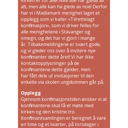
Kirken er for alle! Ikke alle har glede av
alt, men alle kan ha glede av noe! Derfor
har vi i Madlamark menighet laget et
opplegg som vi kaller «Tilrettelagt
konfirmasjon», som vi driver felles for
alle menighetene i Stavanger og
omegn, og det har vi gjort i mange
år. Tilbakemeldingene er svært gode,
og vi gleder oss over å invitere nye
konfirmanter dette året! Vi har ikke
kontaktopplysninger på de
konfirmantene dette gjelder, men
har fått dele ut invitasjoner til den
enkelte via skolen ungdommen går på.
Opplegg
Gjennom konfirmasjonstiden ønsker vi at
konfirmantene skal få et møte med
kirken og den kristne tro.
Konfirmantsamlingen er beregnet å vare
en time og et kvarter, på torsdager i