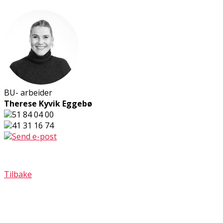
BU- arbeider
Therese Kyvik Eggebø
51 84 04 00
41 31 16 74
Send e-post
Tilbake